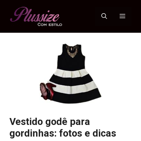
Pular
para
Menu
o
conteúdo
Vestido godê para
gordinhas: fotos e dicas