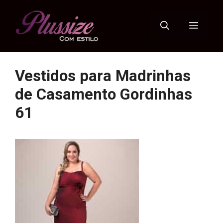
Pular
para
Menu
o
conteúdo
Vestidos para Madrinhas
de Casamento Gordinhas
61