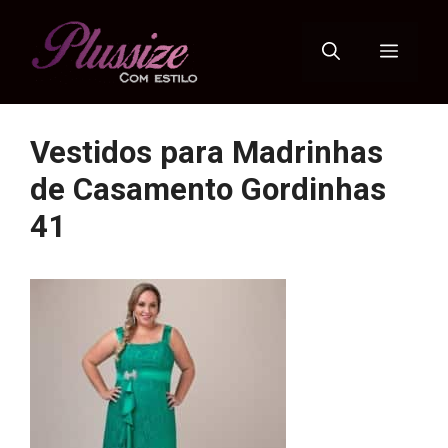
Pular
para
Menu
o
conteúdo
Vestidos para Madrinhas
de Casamento Gordinhas
41