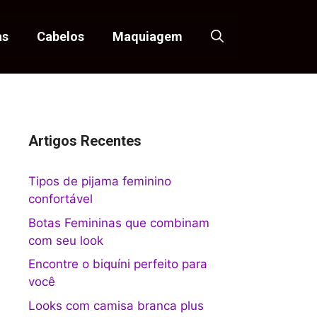
as
Cabelos
Maquiagem
Artigos Recentes
Tipos de pijama feminino
confortável
Botas Femininas que combinam
com seu look
Encontre o biquíni perfeito para
você
Looks com camisa branca plus