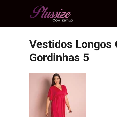
Pular
para
o
conteúdo
Vestidos Longos 
Gordinhas 5