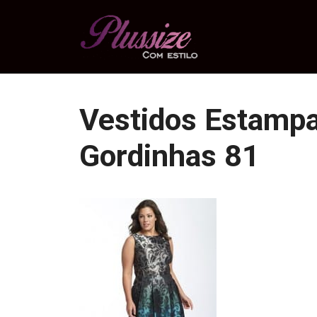
Pular
para
o
conteúdo
Vestidos Estampa
Gordinhas 81