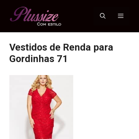
Pular
para
Menu
o
conteúdo
Vestidos de Renda para
Gordinhas 71