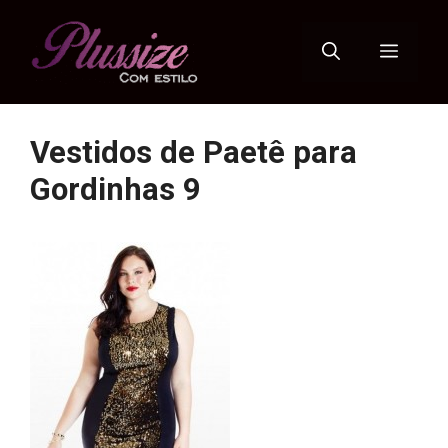
Pular
para
Menu
o
conteúdo
Vestidos de Paetê para
Gordinhas 9