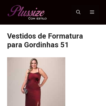
Pular
para
Menu
o
conteúdo
Vestidos de Formatura
para Gordinhas 51