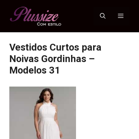
Pular
para
Menu
o
conteúdo
Vestidos Curtos para
Noivas Gordinhas –
Modelos 31