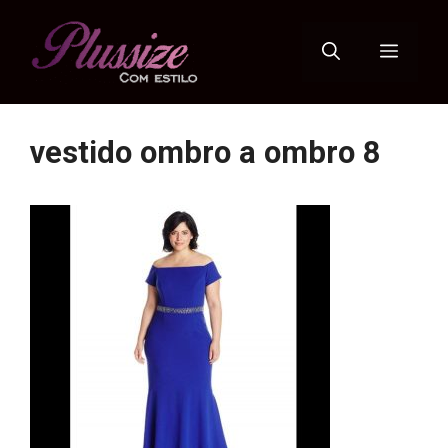
Pular
para
Menu
o
conteúdo
vestido ombro a ombro 8