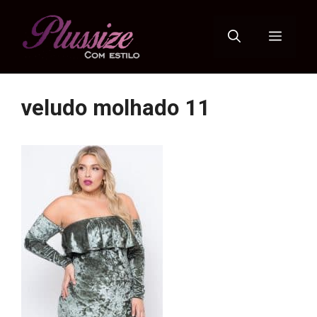
Pular
para
Menu
o
conteúdo
veludo molhado 11