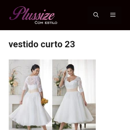
Pular
para
Menu
o
conteúdo
vestido curto 23