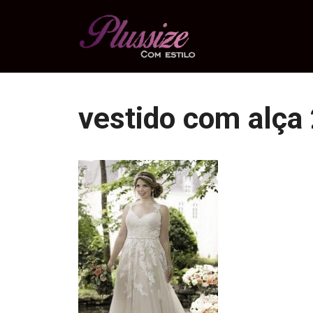
Pular
para
o
conteúdo
vestido com alça