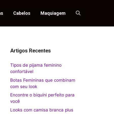
as
Cabelos
Maquiagem
Artigos Recentes
Tipos de pijama feminino
confortável
Botas Femininas que combinam
com seu look
Encontre o biquíni perfeito para
você
Looks com camisa branca plus