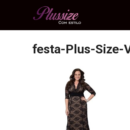
Pular
para
o
conteúdo
festa-Plus-Size-