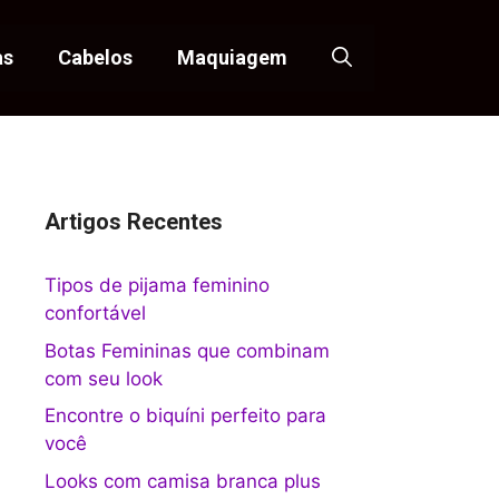
as
Cabelos
Maquiagem
Artigos Recentes
Tipos de pijama feminino
confortável
Botas Femininas que combinam
com seu look
Encontre o biquíni perfeito para
você
Looks com camisa branca plus