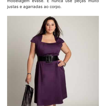
modelagem evasê. E nunca use peças muito
justas e agarradas ao corpo.