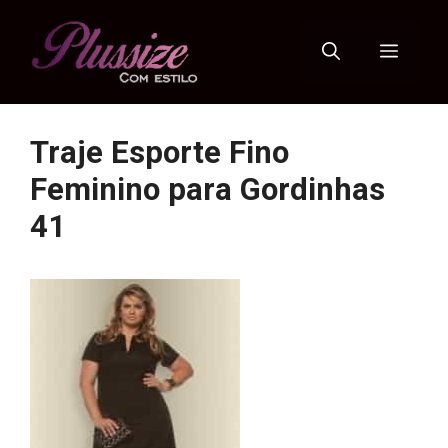
Pular
para
Menu
o
conteúdo
Traje Esporte Fino
Feminino para Gordinhas
41