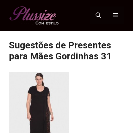
Pular
para
Menu
o
conteúdo
Sugestões de Presentes
para Mães Gordinhas 31