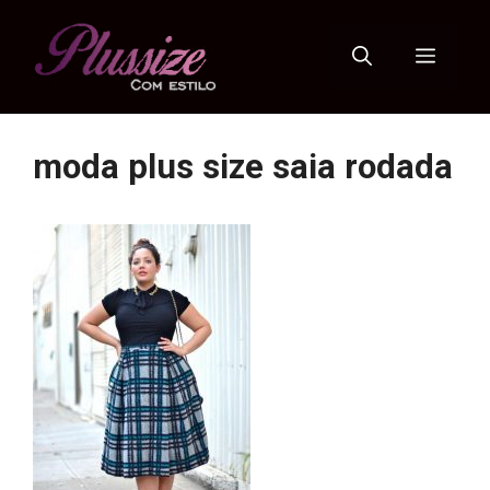
Pular
para
Menu
o
conteúdo
moda plus size saia rodada