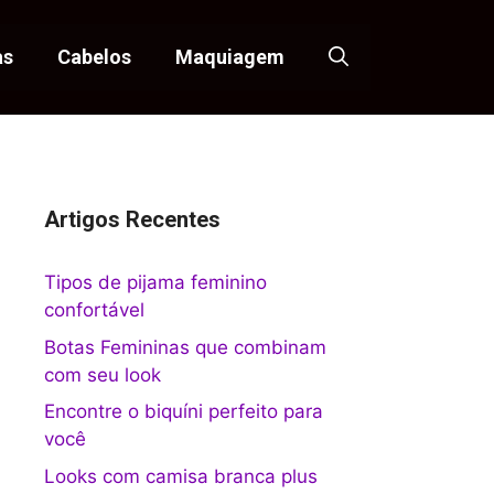
as
Cabelos
Maquiagem
Artigos Recentes
Tipos de pijama feminino
confortável
Botas Femininas que combinam
com seu look
Encontre o biquíni perfeito para
você
Looks com camisa branca plus