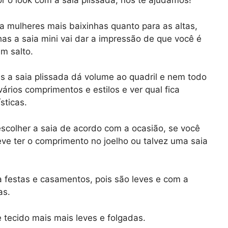
o look com a saia plissada, nós te ajudamos!
ra mulheres mais baixinhas quanto para as altas,
as a saia mini vai dar a impressão de que você é
um salto.
is a saia plissada dá volume ao quadril e nem todo
ários comprimentos e estilos e ver qual fica
sticas.
colher a saia de acordo com a ocasião, se você
eve ter o comprimento no joelho ou talvez uma saia
a festas e casamentos, pois são leves e com a
as.
 tecido mais mais leves e folgadas.