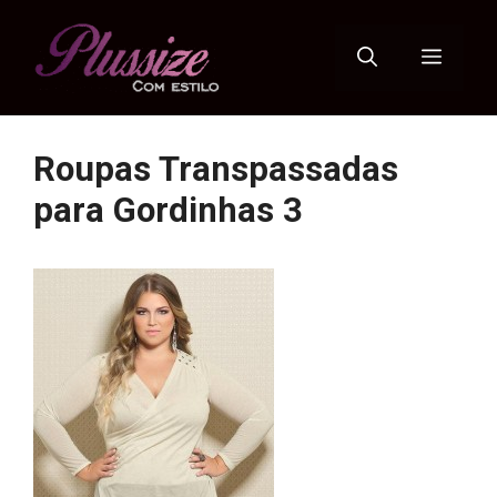
Pular
para
Menu
o
conteúdo
Roupas Transpassadas
para Gordinhas 3