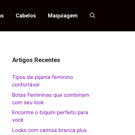
as
Cabelos
Maquiagem
Artigos Recentes
Tipos de pijama feminino
confortável
Botas Femininas que combinam
com seu look
Encontre o biquíni perfeito para
você
Looks com camisa branca plus