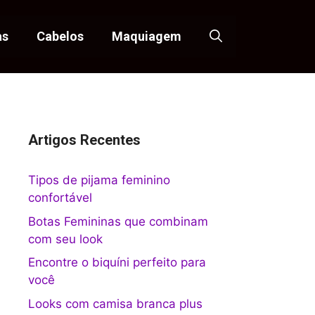
as
Cabelos
Maquiagem
Artigos Recentes
Tipos de pijama feminino
confortável
Botas Femininas que combinam
com seu look
Encontre o biquíni perfeito para
você
Looks com camisa branca plus