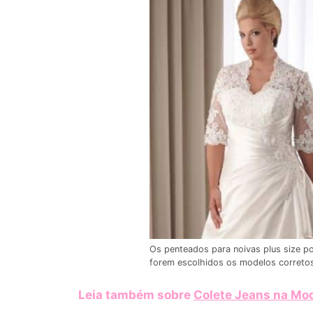
Os penteados para noivas plus size p
forem escolhidos os modelos corretos
Leia também sobre
Colete Jeans na Mod