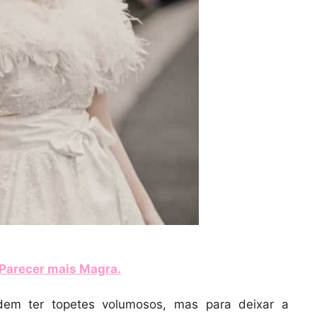
a Parecer mais Magra
.
em ter topetes volumosos, mas para deixar a