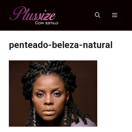
Pular
para
Menu
o
conteúdo
penteado-beleza-natural