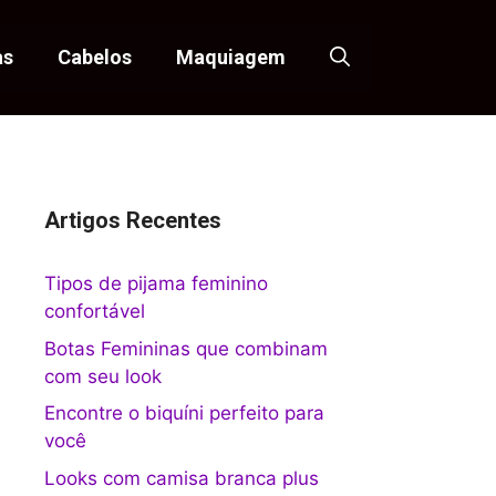
as
Cabelos
Maquiagem
Artigos Recentes
Tipos de pijama feminino
confortável
Botas Femininas que combinam
com seu look
Encontre o biquíni perfeito para
você
Looks com camisa branca plus