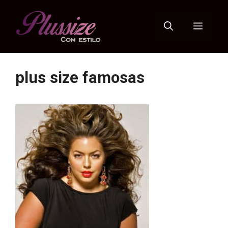
Pular
para
Menu
o
conteúdo
plus size famosas