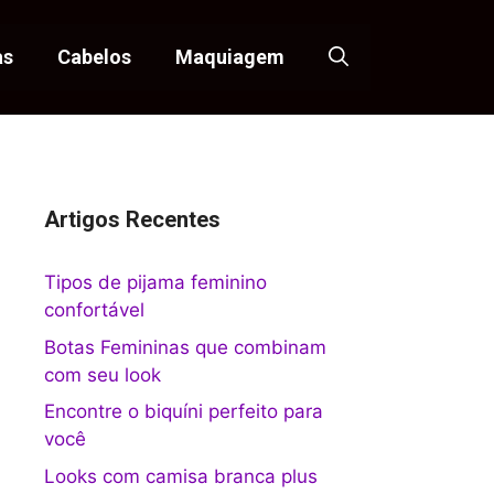
as
Cabelos
Maquiagem
Artigos Recentes
Tipos de pijama feminino
confortável
Botas Femininas que combinam
com seu look
Encontre o biquíni perfeito para
você
Looks com camisa branca plus