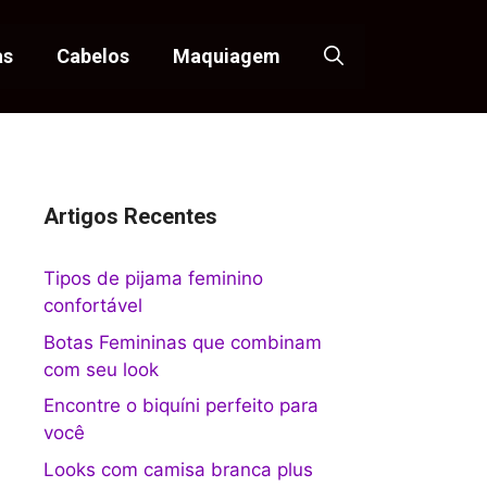
as
Cabelos
Maquiagem
Artigos Recentes
Tipos de pijama feminino
confortável
Botas Femininas que combinam
com seu look
Encontre o biquíni perfeito para
você
Looks com camisa branca plus