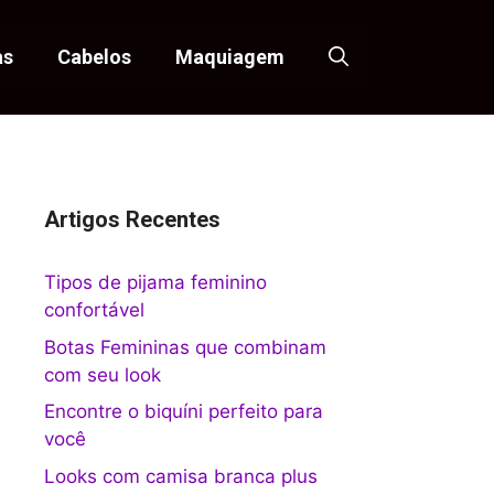
as
Cabelos
Maquiagem
Artigos Recentes
Tipos de pijama feminino
confortável
Botas Femininas que combinam
com seu look
Encontre o biquíni perfeito para
você
Looks com camisa branca plus