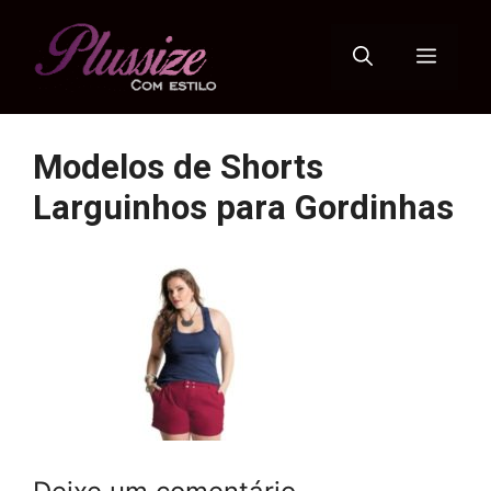
Pular
para
Menu
o
conteúdo
Modelos de Shorts
Larguinhos para Gordinhas