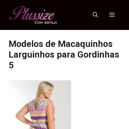
Pular
para
Menu
o
conteúdo
Modelos de Macaquinhos
Larguinhos para Gordinhas
5