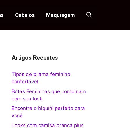
as
Cabelos
Maquiagem
Artigos Recentes
Tipos de pijama feminino
confortável
Botas Femininas que combinam
com seu look
Encontre o biquíni perfeito para
você
Looks com camisa branca plus