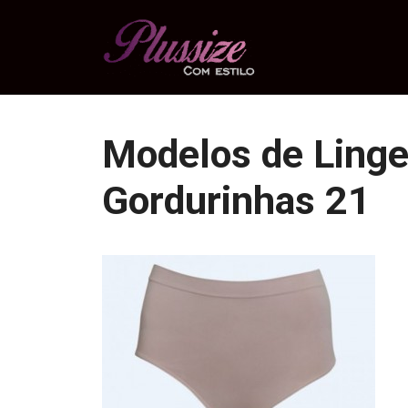
Pular
para
o
conteúdo
Modelos de Linger
Gordurinhas 21