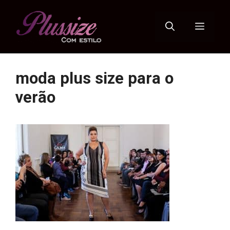
Pular
para
Menu
o
conteúdo
moda plus size para o
verão