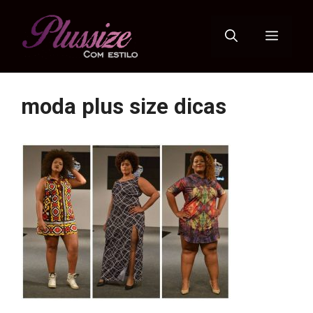
Pular
para
Menu
o
conteúdo
moda plus size dicas