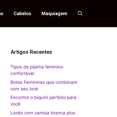
as
Cabelos
Maquiagem
Artigos Recentes
Tipos de pijama feminino
confortável
Botas Femininas que combinam
com seu look
Encontre o biquíni perfeito para
você
Looks com camisa branca plus