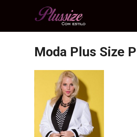
Pular
para
o
conteúdo
Moda Plus Size P