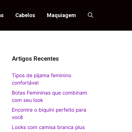
as
Cabelos
Maquiagem
Artigos Recentes
Tipos de pijama feminino
confortável
Botas Femininas que combinam
com seu look
Encontre o biquíni perfeito para
você
Looks com camisa branca plus