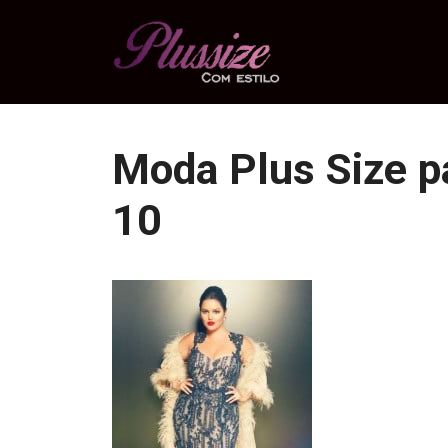
Pular
para
o
conteúdo
Moda Plus Size p
10