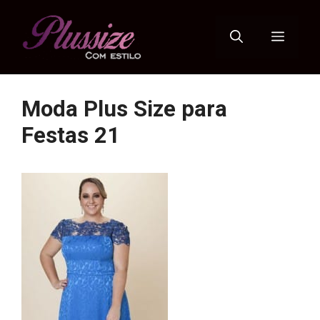
Pular
para
Menu
o
conteúdo
Moda Plus Size para
Festas 21