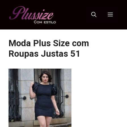
Pular
para
Menu
o
conteúdo
Moda Plus Size com
Roupas Justas 51