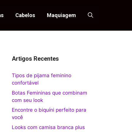
as
Cabelos
Maquiagem
Artigos Recentes
Tipos de pijama feminino
confortável
Botas Femininas que combinam
com seu look
Encontre o biquíni perfeito para
você
Looks com camisa branca plus