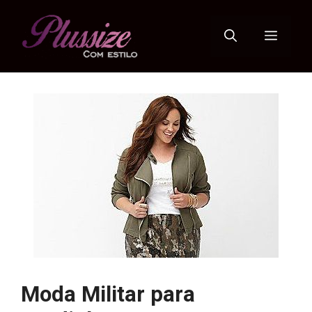
Pular
para
Menu
o
conteúdo
Moda Militar para