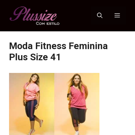
Pular
para
Menu
o
conteúdo
Moda Fitness Feminina
Plus Size 41