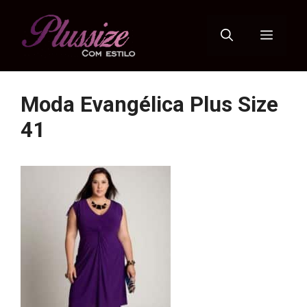
Pular
para
Menu
o
conteúdo
Moda Evangélica Plus Size
41