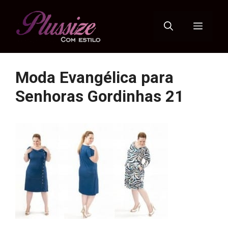
Pular
para
Menu
o
conteúdo
Moda Evangélica para
Senhoras Gordinhas 21