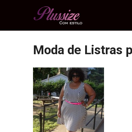
Pular
para
o
conteúdo
Moda de Listras 