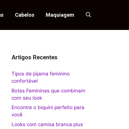
as
Cabelos
Maquiagem
Artigos Recentes
Tipos de pijama feminino
confortável
Botas Femininas que combinam
com seu look
Encontre o biquíni perfeito para
você
Looks com camisa branca plus