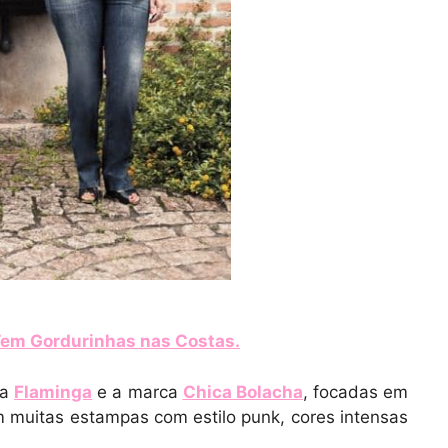
Tem Gordurinhas nas Costas
.
ca
Flaminga
e a marca
Chica Bolacha
, focadas em
m muitas estampas com estilo punk, cores intensas