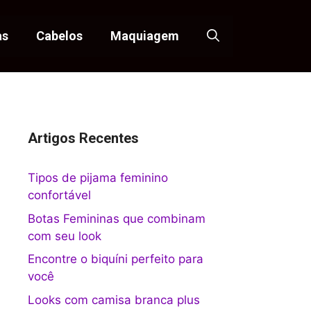
as
Cabelos
Maquiagem
Artigos Recentes
Tipos de pijama feminino
confortável
Botas Femininas que combinam
com seu look
Encontre o biquíni perfeito para
você
Looks com camisa branca plus