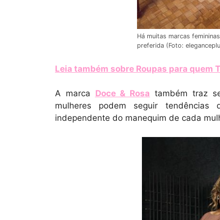
Há muitas marcas femininas 
preferida (Foto: elegancepl
Leia também sobre Roupas para quem 
A marca
Doce & Rosa
também traz se
mulheres podem seguir tendências 
independente do manequim de cada mulh