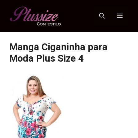
Pular
para
Menu
o
conteúdo
Manga Ciganinha para
Moda Plus Size 4