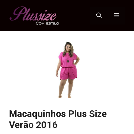
Pular
para
Menu
o
conteúdo
Macaquinhos Plus Size
Verão 2016