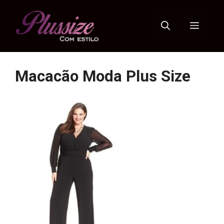
Pular
para
Menu
o
conteúdo
Macacão Moda Plus Size