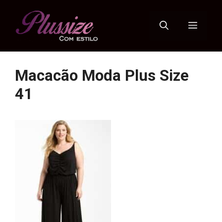
Pular
para
Menu
o
conteúdo
Macacão Moda Plus Size
41