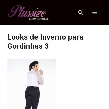
Pular
para
Menu
o
conteúdo
Looks de Inverno para
Gordinhas 3